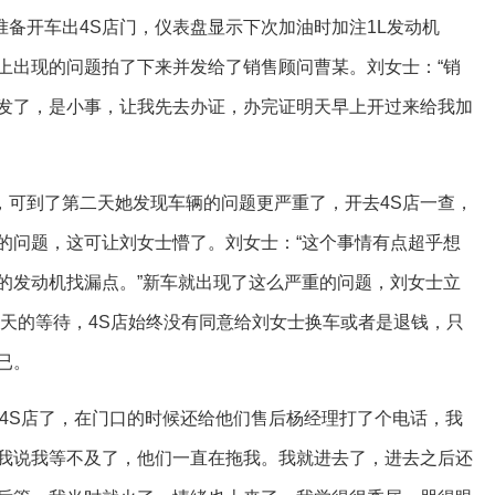
开车出4S店门，仪表盘显示下次加油时加注1L发动机
上出现的问题拍了下来并发给了销售顾问曹某。刘女士：“销
发了，是小事，让我先去办证，办完证明天早上开过来给我加
可到了第二天她发现车辆的问题更严重了，开去4S店一查，
的问题，这可让刘女士懵了。刘女士：“这个事情有点超乎想
的发动机找漏点。”新车就出现了这么严重的问题，刘女士立
多天的等待，4S店始终没有同意给刘女士换车或者是退钱，只
已。
4S店了，在门口的时候还给他们售后杨经理打了个电话，我
我说我等不及了，他们一直在拖我。我就进去了，进去之后还