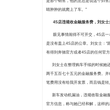
是那个销售，他的意思是说这个归售
睛肿肿的就爬上了车。”
4S店违规收金融服务费，刘女士并
眼见事情闹得不可开交，4S店一
是没有盖上4S店的公章。刘女士：
有得到奔驰官方或者4S店的任何官方
刘女士在整理购车手续的时候她还
两千五百七十五元的金融服务费。并
笔费用没有给我开发票，而且钱是转
新车发动机漏油，违规收取金融服
官方信息，称与她已经和解，这样的