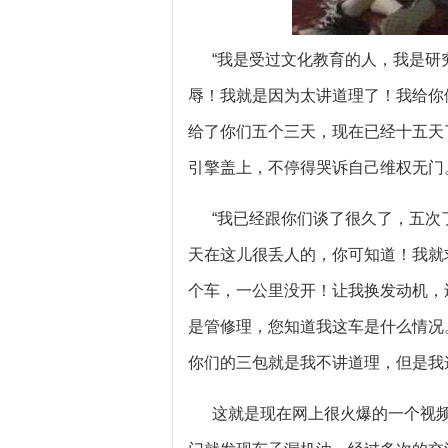
“我是受过文化教育的人，我是研
辱！我就是因为太讲道理了！我给你
给了你们五个三天，现在已经十五天
引擎盖上，不停得哭诉自己维权无门
“我已经跟你们谈了很久了，五次
天在这儿很丢人的，你可知道！我就
个车，一公里没开！让我换发动机，
是管修理，您知道我这车是什么情况
你们的三包就是我不讲道理，但是我
这就是现在网上很火爆的一个视频，