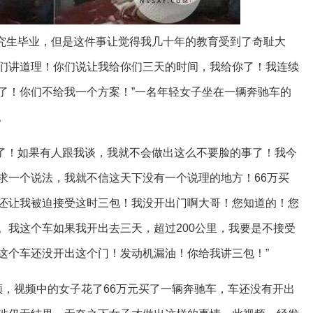
究生毕业，但是这件事让觉得我几十年的教育受到了奇耻大
们讲道理！你们说让我给你们三天的时间，我给你了！我连续
了！你们不给我一个方案！”一名年轻女子坐在一辆奔驰车的
。
了！如果有人跟我谈，我就不会做出这么不要脸的事了！我今
求一个说法，我就不信这天下没有一个说理的地方！66万买
还让我被迫接受这时三包！我没开出门啊大哥！您知道的！您
。我这个车如果我开出去三天，超过200公里，我要是不接受
这个车还没开出这个门！发动机漏油！你给我讲三包！”
视频中的女子花了66万元买了一辆奔驰车，车还没有开出