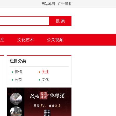
网站地图
-
广告服务
搜 索
关注
文化艺术
公关视频
栏目分类
舆情
关注
公益
文化